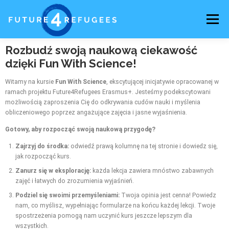
Menu
Rozbudź swoją naukową ciekawość
O PROJEKCIE
NASZ ZESPÓŁ
AKTUALNOŚCI
dzięki Fun With Science!
Witamy na kursie
Fun With Science
, ekscytującej inicjatywie opracowanej w
ramach projektu Future4Refugees Erasmus+. Jesteśmy podekscytowani
możliwością zaproszenia Cię do odkrywania cudów nauki i myślenia
obliczeniowego poprzez angażujące zajęcia i jasne wyjaśnienia.
Gotowy, aby rozpocząć swoją naukową przygodę?
Zajrzyj do środka:
odwiedź prawą kolumnę na tej stronie i dowiedz się,
jak rozpocząć kurs.
Zanurz się w eksplorację:
każda lekcja zawiera mnóstwo zabawnych
zajęć i łatwych do zrozumienia wyjaśnień.
Podziel się swoimi przemyśleniami:
Twoja opinia jest cenna! Powiedz
nam, co myślisz, wypełniając formularze na końcu każdej lekcji. Twoje
spostrzeżenia pomogą nam uczynić kurs jeszcze lepszym dla
wszystkich.